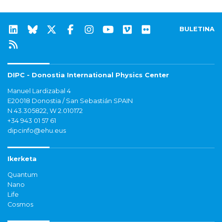
BULETINA
DIPC - Donostia International Physics Center
Manuel Lardizabal 4
E20018 Donostia / San Sebastián SPAIN
N 43.305822, W 2.010172
+34 943 01 57 61
dipcinfo@ehu.eus
Ikerketa
Quantum
Nano
Life
Cosmos