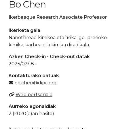
Bo Chen
Ikerbasque Research Associate Professor
Ikerketa gaia
Nanothread kimikoa eta fisika; goi-presioko
kimika; karbea eta kimika diradikala.
Azken Check-in - Check-out datak
2025/02/18 -
Kontakturako datuak
bo.chen@dipc.org
Web pertsonala
Aurreko egonaldiak
2 (2020(e)an hasita)