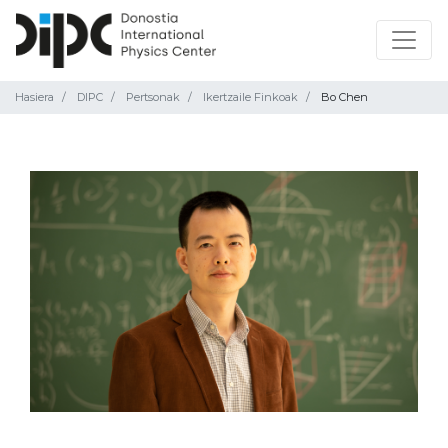
Hasiera
DIPC
Pertsonak
Ikertzaile Finkoak
Bo Chen