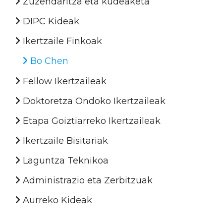
Zuzendaritza eta kudeaketa
DIPC Kideak
Ikertzaile Finkoak
Bo Chen
Fellow Ikertzaileak
Doktoretza Ondoko Ikertzaileak
Etapa Goiztiarreko Ikertzaileak
Ikertzaile Bisitariak
Laguntza Teknikoa
Administrazio eta Zerbitzuak
Aurreko Kideak