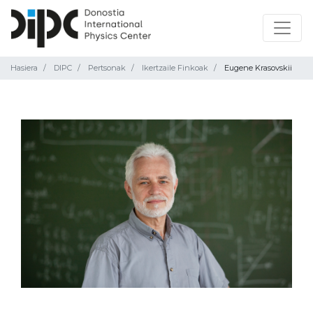
Hasiera
DIPC
Pertsonak
Ikertzaile Finkoak
Eugene Krasovskii