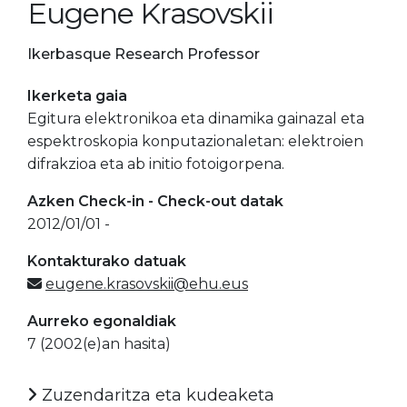
Eugene Krasovskii
Ikerbasque Research Professor
Ikerketa gaia
Egitura elektronikoa eta dinamika gainazal eta
espektroskopia konputazionaletan: elektroien
difrakzioa eta ab initio fotoigorpena.
Azken Check-in - Check-out datak
2012/01/01 -
Kontakturako datuak
eugene.krasovskii@ehu.eus
Aurreko egonaldiak
7 (2002(e)an hasita)
Zuzendaritza eta kudeaketa