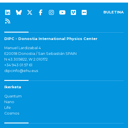
BULETINA
DIPC - Donostia International Physics Center
Manuel Lardizabal 4
E20018 Donostia / San Sebastián SPAIN
N 43.305822, W 2.010172
+34 943 01 57 61
dipcinfo@ehu.eus
Ikerketa
Quantum
Nano
Life
Cosmos