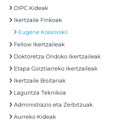
DIPC Kideak
Ikertzaile Finkoak
Eugene Krasovskii
Fellow Ikertzaileak
Doktoretza Ondoko Ikertzaileak
Etapa Goiztiarreko Ikertzaileak
Ikertzaile Bisitariak
Laguntza Teknikoa
Administrazio eta Zerbitzuak
Aurreko Kideak