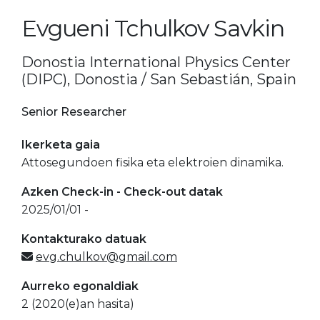
Evgueni Tchulkov Savkin
Donostia International Physics Center
(DIPC), Donostia / San Sebastián, Spain
Senior Researcher
Ikerketa gaia
Attosegundoen fisika eta elektroien dinamika.
Azken Check-in - Check-out datak
2025/01/01 -
Kontakturako datuak
evg.chulkov@gmail.com
Aurreko egonaldiak
2 (2020(e)an hasita)