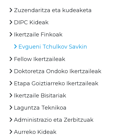
Zuzendaritza eta kudeaketa
DIPC Kideak
Ikertzaile Finkoak
Evgueni Tchulkov Savkin
Fellow Ikertzaileak
Doktoretza Ondoko Ikertzaileak
Etapa Goiztiarreko Ikertzaileak
Ikertzaile Bisitariak
Laguntza Teknikoa
Administrazio eta Zerbitzuak
Aurreko Kideak