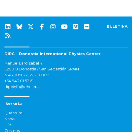
BULETINA
DIPC - Donostia International Physics Center
Manuel Lardizabal 4
E20018 Donostia / San Sebastián SPAIN
N 43.305822, W 2.010172
+34 943 01 57 61
dipcinfo@ehu.eus
Ikerketa
Quantum
Nano
Life
Cosmos