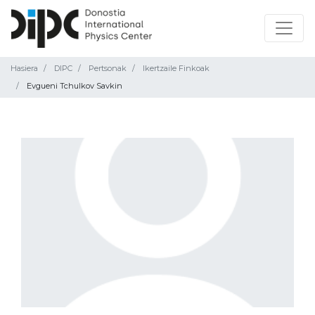
Hasiera
DIPC
Pertsonak
Ikertzaile Finkoak
Evgueni Tchulkov Savkin