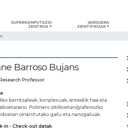
SUPERKONPUTAZIO
JARDUERA
ZENTROA
ZIENTIFIKOAK
ns
ne Barroso Bujans
Research Professor
ia
iko berritzaileak, konplexuak, sintesitik hasi eta
isikoetaraino. Polimero ziklikoetan/grafenozko
ridoetan oinarritutako gailu eta nanogailuak.
-in - Check-out datak