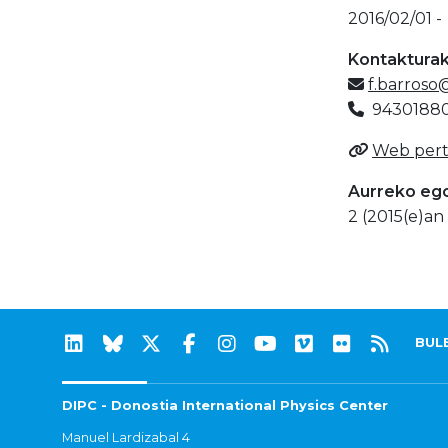
2016/02/01 -
Kontaktura
f.barros
9430188
Web pert
Aurreko eg
2 (2015(e)an 
BUL
DIPC - Donostia International Physics Center
Manuel Lardizabal 4