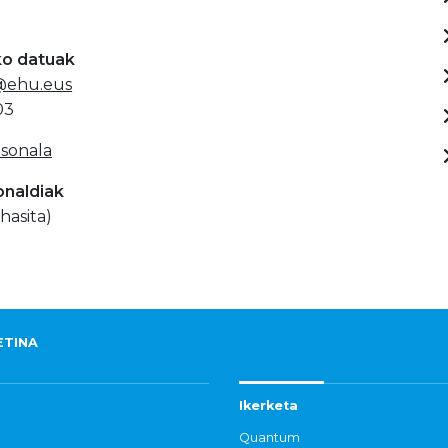
ko datuak
o@ehu.eus
03
sonala
onaldiak
hasita)
ETINA
Ikerketa
Quantum