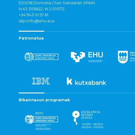
E20018 Donostia / San Sebastián SPAIN
N 43.305822, W 2.010172
+34 943 01 57 61
dipcinfo@ehu.eus
Patronatua
Bikaintasun programak