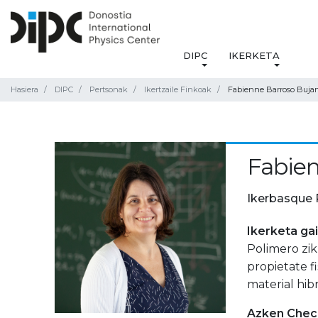
DIPC
IKERKETA
Hasiera
DIPC
Pertsonak
Ikertzaile Finkoak
Fabienne Barroso Buja
Fabien
Ikerbasque 
Ikerketa ga
Polimero zikl
propietate f
material hib
Azken Check