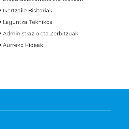
Ikertzaile Bisitariak
Laguntza Teknikoa
Administrazio eta Zerbitzuak
Aurreko Kideak