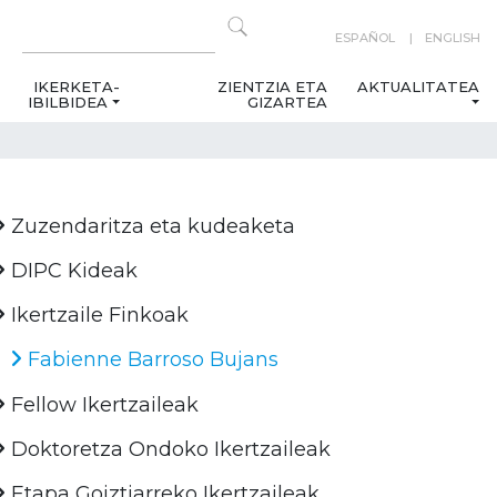
ESPAÑOL
ENGLISH
IKERKETA-
ZIENTZIA ETA
AKTUALITATEA
IBILBIDEA
GIZARTEA
Zuzendaritza eta kudeaketa
DIPC Kideak
Ikertzaile Finkoak
Fabienne Barroso Bujans
Fellow Ikertzaileak
Doktoretza Ondoko Ikertzaileak
Etapa Goiztiarreko Ikertzaileak