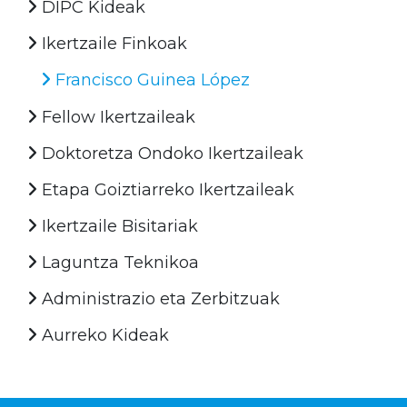
DIPC Kideak
Ikertzaile Finkoak
Francisco Guinea López
Fellow Ikertzaileak
Doktoretza Ondoko Ikertzaileak
Etapa Goiztiarreko Ikertzaileak
Ikertzaile Bisitariak
Laguntza Teknikoa
Administrazio eta Zerbitzuak
Aurreko Kideak