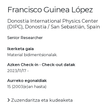
Francisco Guinea López
Donostia International Physics Center
(DIPC), Donostia / San Sebastián, Spain
Senior Researcher
Ikerketa gaia
Material bidimentsionalak.
Azken Check-in - Check-out datak
2023/11/17 -
Aurreko egonaldiak
15 (2003(e)an hasita)
Zuzendaritza eta kudeaketa