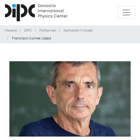
Hasiera
DIPC
Pertsonak
Ikertzaile Finkoak
Francisco Guinea López