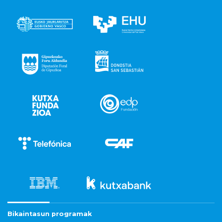
Bikaintasun programak