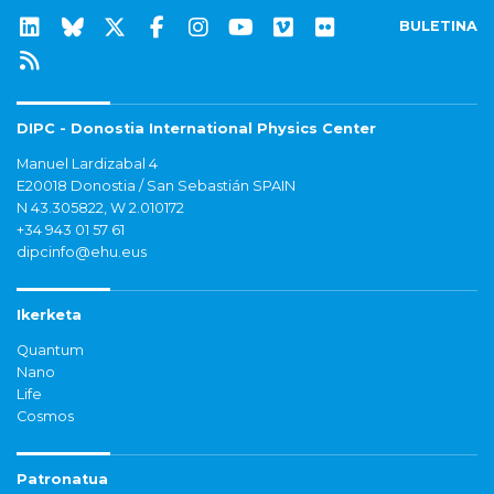
BULETINA
DIPC - Donostia International Physics Center
Manuel Lardizabal 4
E20018 Donostia / San Sebastián SPAIN
N 43.305822, W 2.010172
+34 943 01 57 61
dipcinfo@ehu.eus
Ikerketa
Quantum
Nano
Life
Cosmos
Patronatua