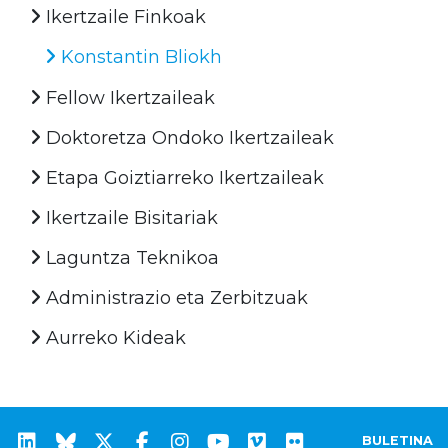
Ikertzaile Finkoak
Konstantin Bliokh
Fellow Ikertzaileak
Doktoretza Ondoko Ikertzaileak
Etapa Goiztiarreko Ikertzaileak
Ikertzaile Bisitariak
Laguntza Teknikoa
Administrazio eta Zerbitzuak
Aurreko Kideak
BULETINA