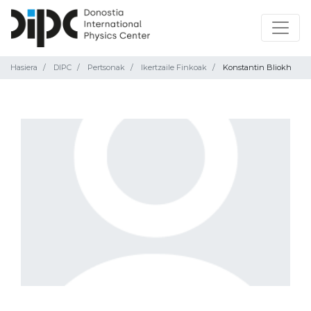
Hasiera
DIPC
Pertsonak
Ikertzaile Finkoak
Konstantin Bliokh