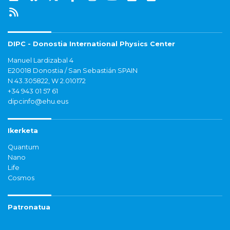
DIPC - Donostia International Physics Center
Manuel Lardizabal 4
E20018 Donostia / San Sebastián SPAIN
N 43.305822, W 2.010172
+34 943 01 57 61
dipcinfo@ehu.eus
Ikerketa
Quantum
Nano
Life
Cosmos
Patronatua