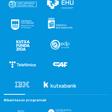
Bikaintasun programak