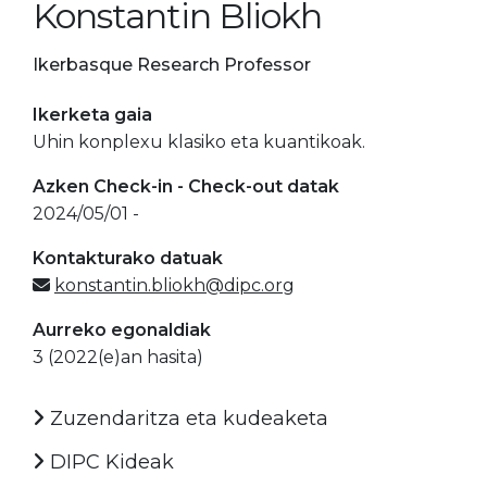
Konstantin Bliokh
Ikerbasque Research Professor
Ikerketa gaia
Uhin konplexu klasiko eta kuantikoak.
Azken Check-in - Check-out datak
2024/05/01 -
Kontakturako datuak
konstantin.bliokh@dipc.org
Aurreko egonaldiak
3 (2022(e)an hasita)
Zuzendaritza eta kudeaketa
DIPC Kideak