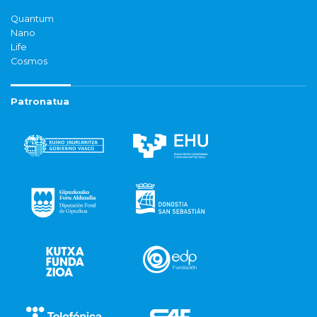
Quantum
Nano
Life
Cosmos
Patronatua