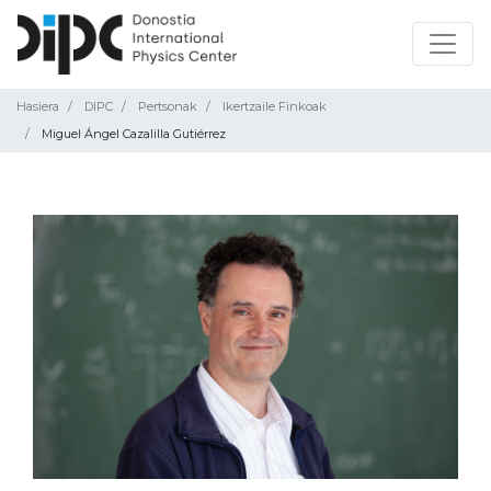
Hasiera
DIPC
Pertsonak
Ikertzaile Finkoak
Miguel Ángel Cazalilla Gutiérrez