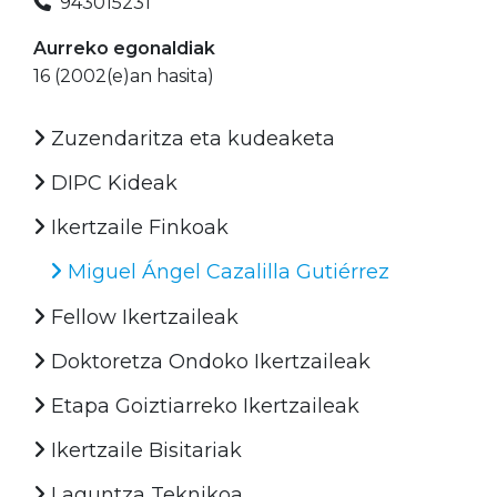
943015231
Aurreko egonaldiak
16 (2002(e)an hasita)
Zuzendaritza eta kudeaketa
DIPC Kideak
Ikertzaile Finkoak
Miguel Ángel Cazalilla Gutiérrez
Fellow Ikertzaileak
Doktoretza Ondoko Ikertzaileak
Etapa Goiztiarreko Ikertzaileak
Ikertzaile Bisitariak
Laguntza Teknikoa