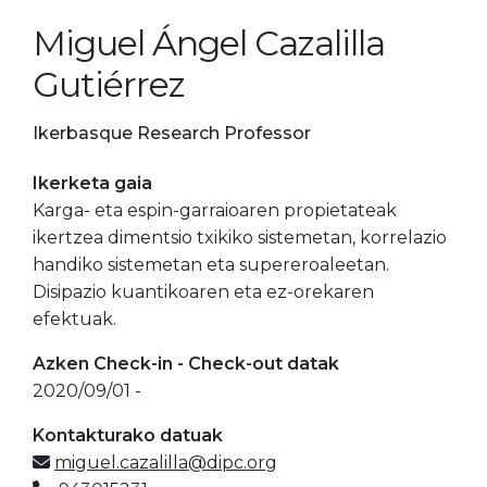
Miguel Ángel Cazalilla
Gutiérrez
Ikerbasque Research Professor
Ikerketa gaia
Karga- eta espin-garraioaren propietateak
ikertzea dimentsio txikiko sistemetan, korrelazio
handiko sistemetan eta supereroaleetan.
Disipazio kuantikoaren eta ez-orekaren
efektuak.
Azken Check-in - Check-out datak
2020/09/01 -
Kontakturako datuak
miguel.cazalilla@dipc.org