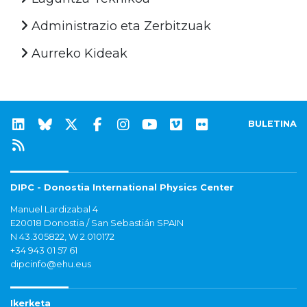
Administrazio eta Zerbitzuak
Aurreko Kideak
BULETINA
DIPC - Donostia International Physics Center
Manuel Lardizabal 4
E20018 Donostia / San Sebastián SPAIN
N 43.305822, W 2.010172
+34 943 01 57 61
dipcinfo@ehu.eus
Ikerketa