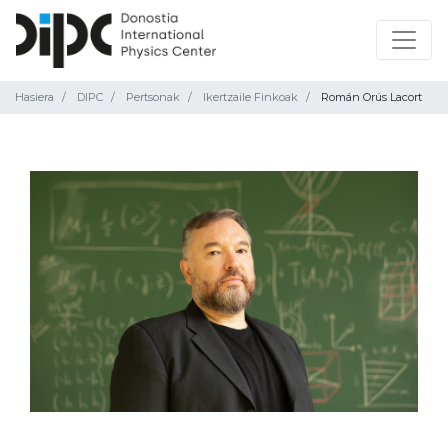
Hasiera
DIPC
Pertsonak
Ikertzaile Finkoak
Román Orús Lacort