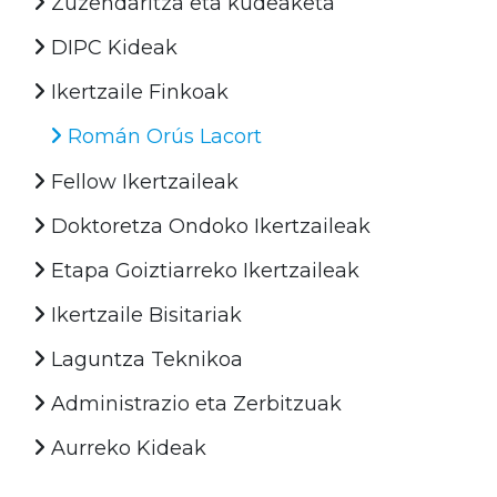
Zuzendaritza eta kudeaketa
DIPC Kideak
Ikertzaile Finkoak
Román Orús Lacort
Fellow Ikertzaileak
Doktoretza Ondoko Ikertzaileak
Etapa Goiztiarreko Ikertzaileak
Ikertzaile Bisitariak
Laguntza Teknikoa
Administrazio eta Zerbitzuak
Aurreko Kideak