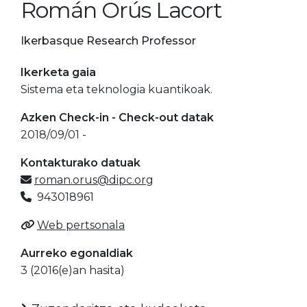
Román Orús Lacort
Ikerbasque Research Professor
Ikerketa gaia
Sistema eta teknologia kuantikoak.
Azken Check-in - Check-out datak
2018/09/01 -
Kontakturako datuak
roman.orus@dipc.org
943018961
Web pertsonala
Aurreko egonaldiak
3 (2016(e)an hasita)