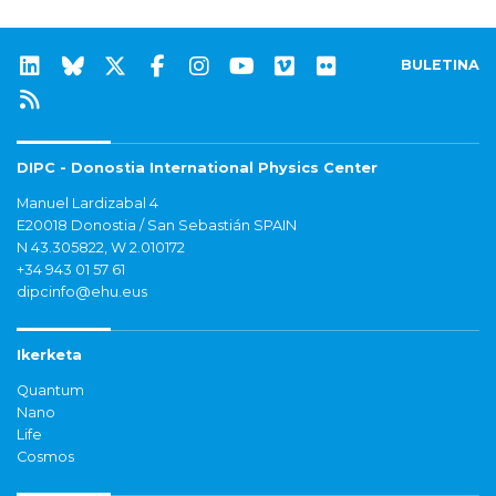
BULETINA
DIPC - Donostia International Physics Center
Manuel Lardizabal 4
E20018 Donostia / San Sebastián SPAIN
N 43.305822, W 2.010172
+34 943 01 57 61
dipcinfo@ehu.eus
Ikerketa
Quantum
Nano
Life
Cosmos