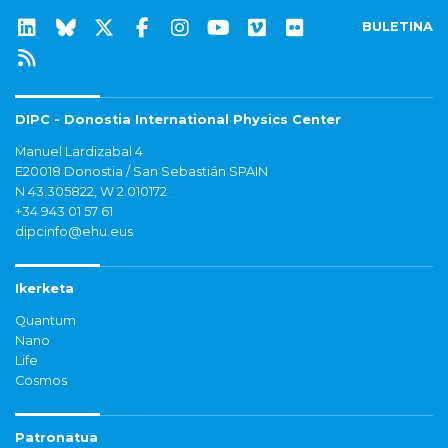
BULETINA
DIPC - Donostia International Physics Center
Manuel Lardizabal 4
E20018 Donostia / San Sebastián SPAIN
N 43.305822, W 2.010172
+34 943 01 57 61
dipcinfo@ehu.eus
Ikerketa
Quantum
Nano
Life
Cosmos
Patronatua