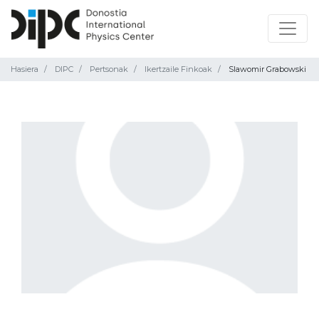
Hasiera
DIPC
Pertsonak
Ikertzaile Finkoak
Slawomir Grabowski