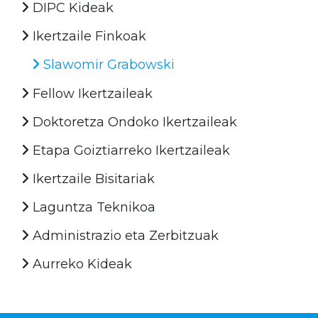
DIPC Kideak
Ikertzaile Finkoak
Slawomir Grabowski
Fellow Ikertzaileak
Doktoretza Ondoko Ikertzaileak
Etapa Goiztiarreko Ikertzaileak
Ikertzaile Bisitariak
Laguntza Teknikoa
Administrazio eta Zerbitzuak
Aurreko Kideak