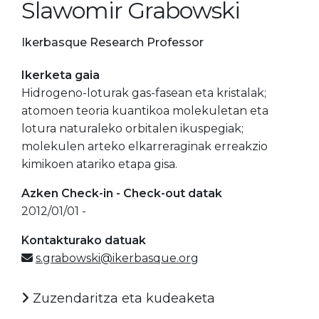
Slawomir Grabowski
Ikerbasque Research Professor
Ikerketa gaia
Hidrogeno-loturak gas-fasean eta kristalak;
atomoen teoria kuantikoa molekuletan eta
lotura naturaleko orbitalen ikuspegiak;
molekulen arteko elkarreraginak erreakzio
kimikoen atariko etapa gisa.
Azken Check-in - Check-out datak
2012/01/01 -
Kontakturako datuak
s.grabowski@ikerbasque.org
Zuzendaritza eta kudeaketa