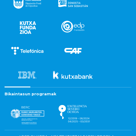
Bikaintasun programak