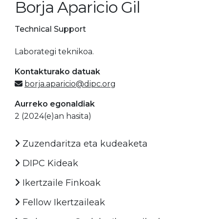
Borja Aparicio Gil
Technical Support
Laborategi teknikoa.
Kontakturako datuak
borja.aparicio@dipc.org
Aurreko egonaldiak
2 (2024(e)an hasita)
Zuzendaritza eta kudeaketa
DIPC Kideak
Ikertzaile Finkoak
Fellow Ikertzaileak