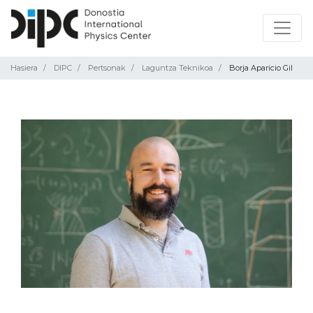
Hasiera
DIPC
Pertsonak
Laguntza Teknikoa
Borja Aparicio Gil