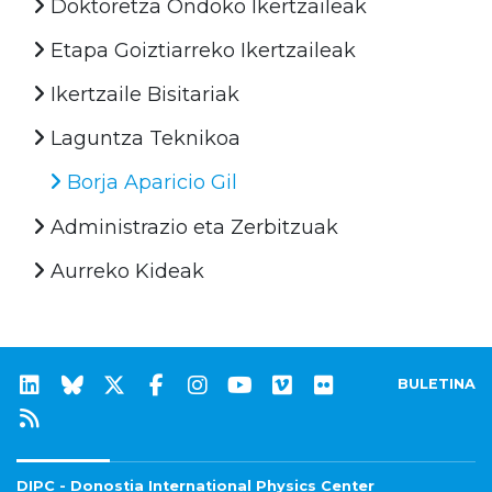
Doktoretza Ondoko Ikertzaileak
Etapa Goiztiarreko Ikertzaileak
Ikertzaile Bisitariak
Laguntza Teknikoa
Borja Aparicio Gil
Administrazio eta Zerbitzuak
Aurreko Kideak
BULETINA
DIPC - Donostia International Physics Center