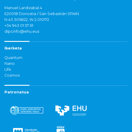
Manuel Lardizabal 4
E20018 Donostia / San Sebastián SPAIN
N 43.305822, W 2.010172
+34 943 01 57 61
dipcinfo@ehu.eus
Ikerketa
Quantum
Nano
Life
Cosmos
Patronatua