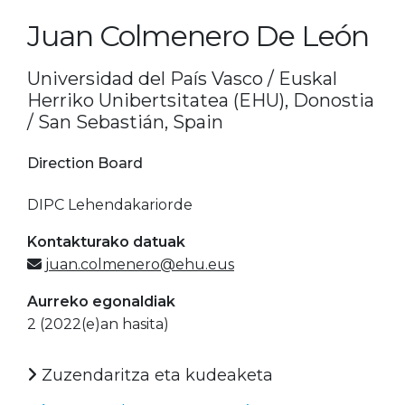
Juan Colmenero De León
Universidad del País Vasco / Euskal
Herriko Unibertsitatea (EHU), Donostia
/ San Sebastián, Spain
Direction Board
DIPC Lehendakariorde
Kontakturako datuak
juan.colmenero@ehu.eus
Aurreko egonaldiak
2 (2022(e)an hasita)
Zuzendaritza eta kudeaketa