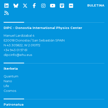
BULETINA
DIPC - Donostia International Physics Center
Manuel Lardizabal 4
E20018 Donostia / San Sebastián SPAIN
N 43.305822, W 2.010172
+34 943 01 57 61
dipcinfo@ehu.eus
Ikerketa
Quantum
Nano
Life
Cosmos
Patronatua