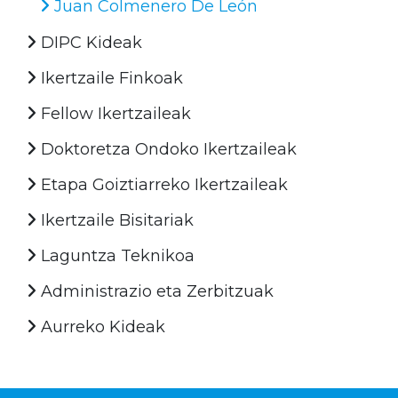
Juan Colmenero De León
DIPC Kideak
Ikertzaile Finkoak
Fellow Ikertzaileak
Doktoretza Ondoko Ikertzaileak
Etapa Goiztiarreko Ikertzaileak
Ikertzaile Bisitariak
Laguntza Teknikoa
Administrazio eta Zerbitzuak
Aurreko Kideak