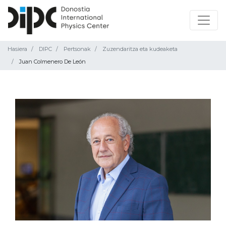
Hasiera
DIPC
Pertsonak
Zuzendaritza eta kudeaketa
Juan Colmenero De León