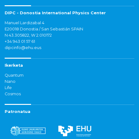
DIPC - Donostia International Physics Center
Manuel Lardizabal 4
E20018 Donostia / San Sebastián SPAIN
N 43.305822, W 2.010172
+34 943 01 57 61
dipcinfo@ehu.eus
Ikerketa
Quantum
Nano
Life
Cosmos
Patronatua