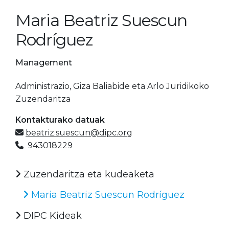
Maria Beatriz Suescun
Rodríguez
Management
Administrazio, Giza Baliabide eta Arlo Juridikoko
Zuzendaritza
Kontakturako datuak
beatriz.suescun@dipc.org
943018229
Zuzendaritza eta kudeaketa
Maria Beatriz Suescun Rodríguez
DIPC Kideak