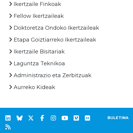
Ikertzaile Finkoak
Fellow Ikertzaileak
Doktoretza Ondoko Ikertzaileak
Etapa Goiztiarreko Ikertzaileak
Ikertzaile Bisitariak
Laguntza Teknikoa
Administrazio eta Zerbitzuak
Aurreko Kideak
BULETINA