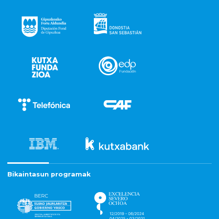
Bikaintasun programak