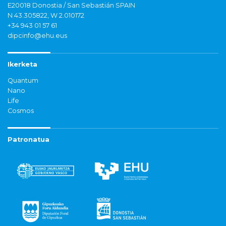
E20018 Donostia / San Sebastián SPAIN
N 43.305822, W 2.010172
+34 943 01 57 61
dipcinfo@ehu.eus
Ikerketa
Quantum
Nano
Life
Cosmos
Patronatua