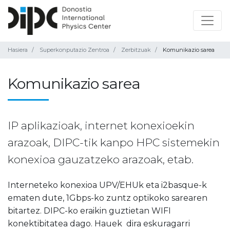
Hasiera
Superkonputazio Zentroa
Zerbitzuak
Komunikazio sarea
Komunikazio sarea
IP aplikazioak, internet konexioekin
arazoak, DIPC-tik kanpo HPC sistemekin
konexioa gauzatzeko arazoak, etab.
Interneteko konexioa UPV/EHUk eta i2basque-k
ematen dute, 1Gbps-ko zuntz optikoko sarearen
bitartez. DIPC-ko eraikin guztietan WIFI
konektibitatea dago. Hauek dira eskuragarri