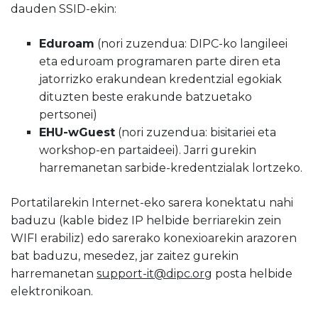
dauden SSID-ekin:
Eduroam
(nori zuzendua: DIPC-ko langileei
eta eduroam programaren parte diren eta
jatorrizko erakundean kredentzial egokiak
dituzten beste erakunde batzuetako
pertsonei)
EHU-wGuest
(nori zuzendua: bisitariei eta
workshop-en partaideei). Jarri gurekin
harremanetan sarbide-kredentzialak lortzeko.
Portatilarekin Internet-eko sarera konektatu nahi
baduzu (kable bidez IP helbide berriarekin zein
WIFI erabiliz) edo sarerako konexioarekin arazoren
bat baduzu, mesedez, jar zaitez gurekin
harremanetan
support-it@dipc.org
posta helbide
elektronikoan.