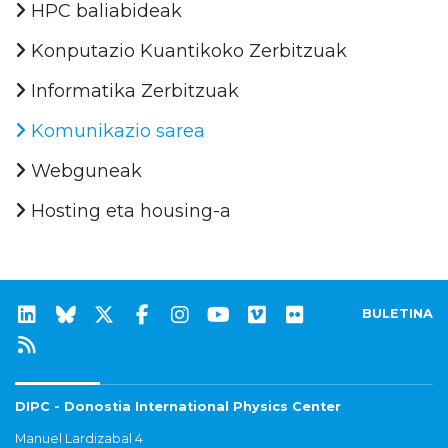
HPC baliabideak
Konputazio Kuantikoko Zerbitzuak
Informatika Zerbitzuak
Komunikazio sarea
Webguneak
Hosting eta housing-a
BULETINA
DIPC - Donostia International Physics Center
Manuel Lardizabal 4