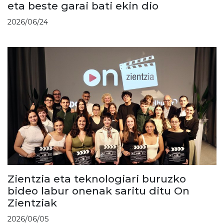
eta beste garai bati ekin dio
2026/06/24
Zientzia eta teknologiari buruzko
bideo labur onenak saritu ditu On
Zientziak
2026/06/05