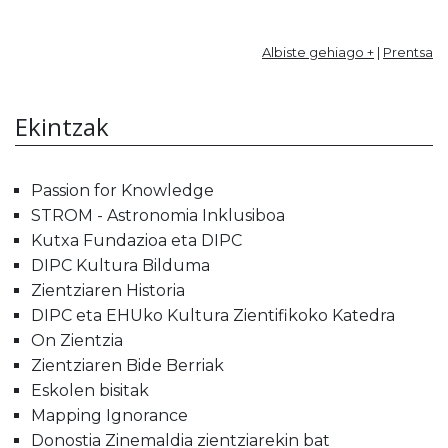
Albiste gehiago +
|
Prentsa
Ekintzak
Passion for Knowledge
STROM - Astronomia Inklusiboa
Kutxa Fundazioa eta DIPC
DIPC Kultura Bilduma
Zientziaren Historia
DIPC eta EHUko Kultura Zientifikoko Katedra
On Zientzia
Zientziaren Bide Berriak
Eskolen bisitak
Mapping Ignorance
Donostia Zinemaldia zientziarekin bat