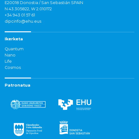
E20018 Donostia / San Sebastián SPAIN
N 43.305822, W 2.010172
+34 943 01 57 61
dipcinfo@ehu.eus
Ikerketa
Quantum
Nano
Life
Cosmos
Patronatua