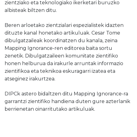
zientziako eta teknologiako ikerketari buruzko
albisteak biltzen ditu.
Beren arloetako zientzialari espezialistek idazten
dituzte kanal honetako artikuluak. Cesar Tome
dibulgatzaileak koordinatzen du kanala, zeina
Mapping Ignorance-ren editorea baita sortu
zenetik. Dibulgatzaileen komunitate zientifiko
honen helburua da irakurle arruntak informazio
zientifikoa eta teknikoa eskuragarri izatea eta
atseginez irakurtzea.
DIPCk astero bidaltzen ditu Mapping Ignorance-ra
garrantzi zientifiko handiena duten gure azterlanik
berrienetan oinarritutako artikuluak.