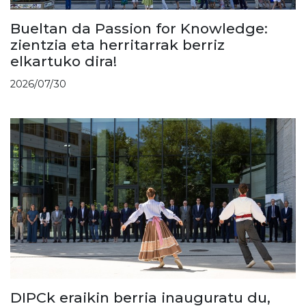
Bueltan da Passion for Knowledge:
zientzia eta herritarrak berriz
elkartuko dira!
2026/07/30
DIPCk eraikin berria inauguratu du,