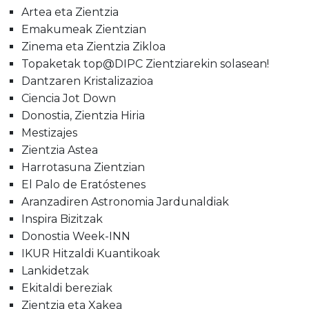
Artea eta Zientzia
Emakumeak Zientzian
Zinema eta Zientzia Zikloa
Topaketak top@DIPC Zientziarekin solasean!
Dantzaren Kristalizazioa
Ciencia Jot Down
Donostia, Zientzia Hiria
Mestizajes
Zientzia Astea
Harrotasuna Zientzian
El Palo de Eratóstenes
Aranzadiren Astronomia Jardunaldiak
Inspira Bizitzak
Donostia Week-INN
IKUR Hitzaldi Kuantikoak
Lankidetzak
Ekitaldi bereziak
Zientzia eta Xakea