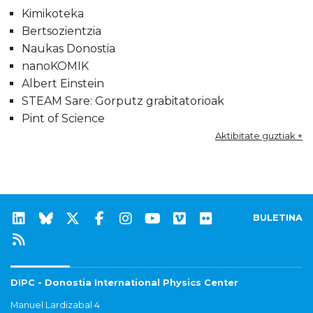
Kimikoteka
Bertsozientzia
Naukas Donostia
nanoKOMIK
Albert Einstein
STEAM Sare: Gorputz grabitatorioak
Pint of Science
Aktibitate guztiak +
BULETINA
DIPC - Donostia International Physics Center
Manuel Lardizabal 4