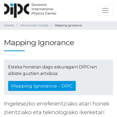
Hasiera
Zientzia eta Gizartea
Mapping Ignorance
Mapping Ignorance
Esteka honetan dago eskuragarri DIPCren
albiste guztien artxiboa:
Mapping Ignorance - DIPC
Ingelesezko erreferentziako atari honek
zientziako eta teknologiako ikerketari