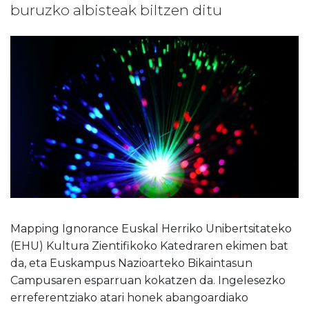
buruzko albisteak biltzen ditu
Mapping Ignorance Euskal Herriko Unibertsitateko
(EHU) Kultura Zientifikoko Katedraren ekimen bat
da, eta Euskampus Nazioarteko Bikaintasun
Campusaren esparruan kokatzen da. Ingelesezko
erreferentziako atari honek abangoardiako