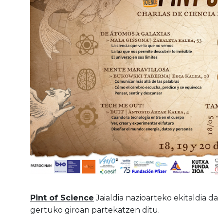
Pint of Science
Jaialdia nazioarteko ekitaldia 
gertuko giroan partekatzen ditu.