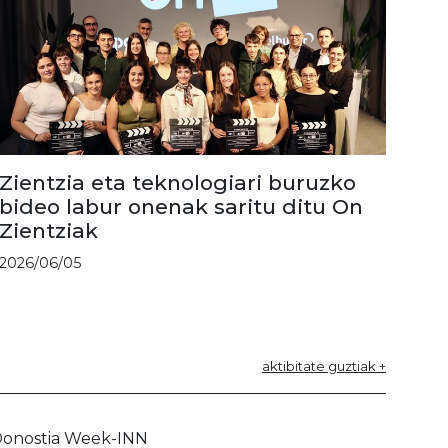
Zientzia eta teknologiari buruzko
bideo labur onenak saritu ditu On
Zientziak
2026/06/05
aktibitate guztiak +
onostia Week-INN