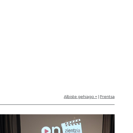
Albiste gehiago +
|
Prentsa