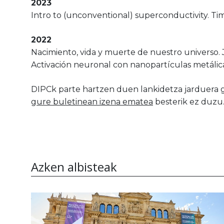
2023
Intro to (unconventional) superconductivity. Ti
2022
Nacimiento, vida y muerte de nuestro universo.
Activación neuronal con nanopartículas metálicas
DIPCk parte hartzen duen lankidetza jarduera g
gure buletinean izena ematea
besterik ez duzu
Azken albisteak