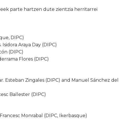
ek parte hartzen dute zientzia herritarrei
sque, DIPC)
 Isidora Araya Day (DIPC)
scón (DIPC)
lderrama Flores (DIPC)
ar. Esteban Zingales (DIPC) and Manuel Sánchez del
cesc Ballester (DIPC)
. Francesc Monrabal (DIPC, Ikerbasque)