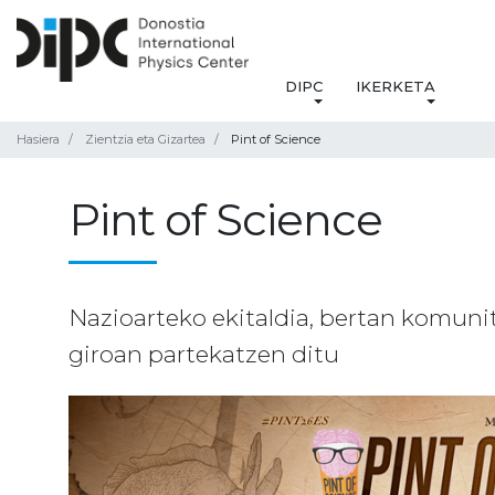
DIPC
IKERKETA
Hasiera
Zientzia eta Gizartea
Pint of Science
Pint of Science
Nazioarteko ekitaldia, bertan komuni
giroan partekatzen ditu