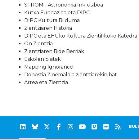
STROM - Astronomia Inklusiboa
Kutxa Fundazioa eta DIPC
DIPC Kultura Bilduma
Zientziaren Historia
DIPC eta EHUko Kultura Zientifikoko Katedra
On Zientzia
Zientziaren Bide Berriak
Eskolen bisitak
Mapping Ignorance
Donostia Zinemaldia zientziarekin bat
Artea eta Zientzia
BUL