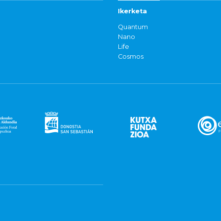
Ikerketa
Quantum
Nano
Life
Cosmos