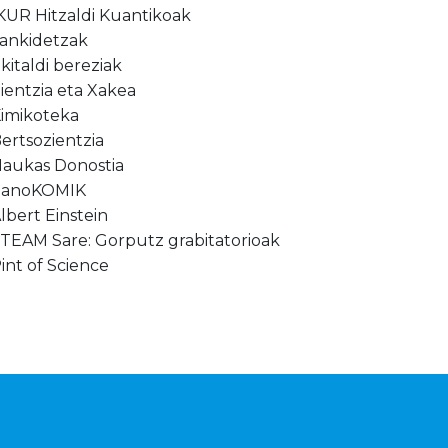
KUR Hitzaldi Kuantikoak
ankidetzak
kitaldi bereziak
ientzia eta Xakea
imikoteka
ertsozientzia
aukas Donostia
nanoKOMIK
lbert Einstein
TEAM Sare: Gorputz grabitatorioak
int of Science