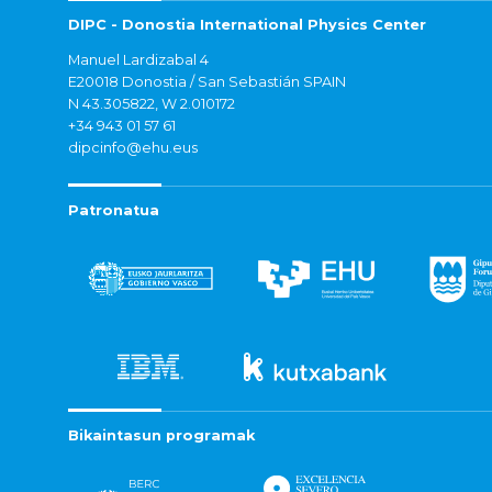
DIPC - Donostia International Physics Center
Manuel Lardizabal 4
E20018 Donostia / San Sebastián SPAIN
N 43.305822, W 2.010172
+34 943 01 57 61
dipcinfo@ehu.eus
Patronatua
Bikaintasun programak