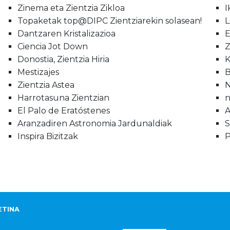
Zinema eta Zientzia Zikloa
I
Topaketak top@DIPC Zientziarekin solasean!
L
Dantzaren Kristalizazioa
E
Ciencia Jot Down
Z
Donostia, Zientzia Hiria
K
Mestizajes
B
Zientzia Astea
N
Harrotasuna Zientzian
El Palo de Eratóstenes
A
Aranzadiren Astronomia Jardunaldiak
S
Inspira Bizitzak
P
ETINA