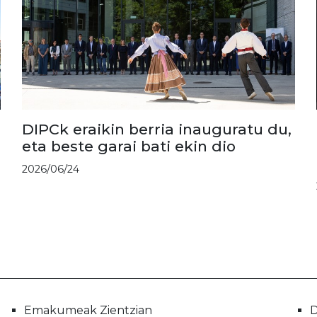
DIPCk eraikin berria inauguratu du,
eta beste garai bati ekin dio
2026/06/24
Emakumeak Zientzian
D