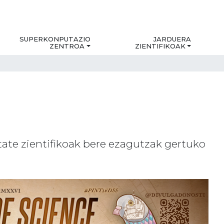
SUPERKONPUTAZIO
JARDUERA
ZENTROA
ZIENTIFIKOAK
tate zientifikoak bere ezagutzak gertuko