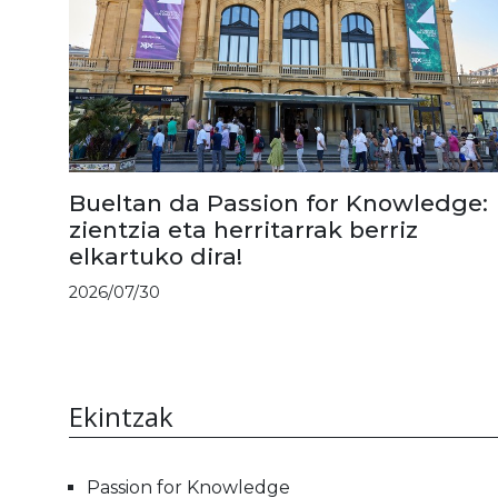
Bueltan da Passion for Knowledge:
zientzia eta herritarrak berriz
elkartuko dira!
2026/07/30
Ekintzak
Passion for Knowledge