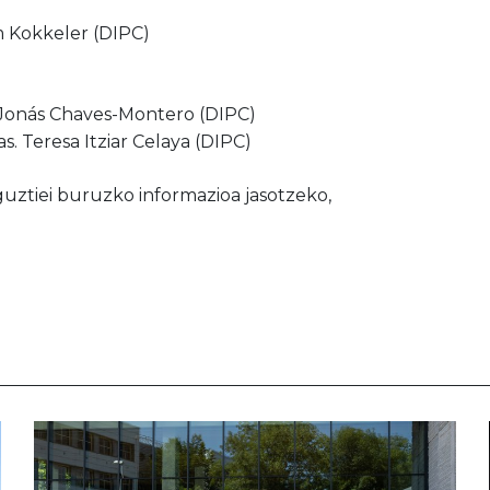
m Kokkeler (DIPC)
 Jonás Chaves-Montero (DIPC)
. Teresa Itziar Celaya (DIPC)
uztiei buruzko informazioa jasotzeko,
.