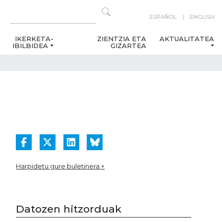
ESPAÑOL
ENGLISH
IKERKETA-
ZIENTZIA ETA
AKTUALITATEA
IBILBIDEA
GIZARTEA
Harpidetu gure buletinera +
Datozen hitzorduak